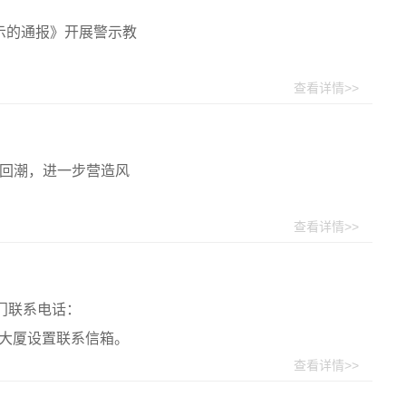
示的通报》开展警示教
查看详情>>
弹回潮，进一步营造风
查看详情>>
门联系电话：
贸大厦设置联系信箱。
查看详情>>