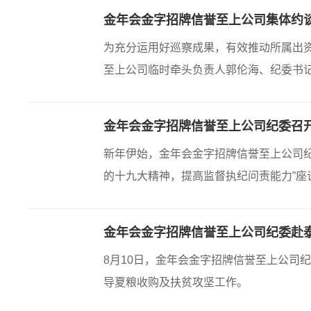
金年会金字招牌信誉至上公司集体约
为充分运用好巡察成果，有效推动所属出资
至上公司临时牵头负责人郭伦海、纪委书记
新年伊始，金年会金字招牌信誉至上公司
的十九大精神，提高监督执纪问责能力”座
金年会金字招牌信誉至上公司纪委赴
8月10日，金年会金字招牌信誉至上公司
导夏粮收购及扶贫攻坚工作。