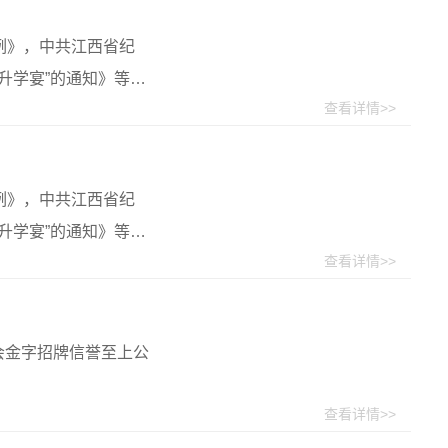
例》，中共江西省纪
升学宴”的通知》等文
查看详情>>
例》，中共江西省纪
升学宴”的通知》等文
查看详情>>
会金字招牌信誉至上公
查看详情>>