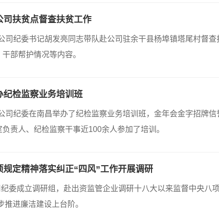
公司扶贫点督查扶贫工作
至上公司纪委书记胡发亮同志带队赴公司驻余干县杨埠镇塔尾村督
、干部帮护情况等内容。
办纪检监察业务培训班
至上公司纪委在南昌举办了纪检监察业务培训班，金年会金字招牌
负责人、纪检监察干事近100余人参加了培训。
规定精神落实纠正“四风”工作开展调研
公司纪委成立调研组，赴出资监管企业调研十八大以来监督中央八项
步推进廉洁建设上台阶。