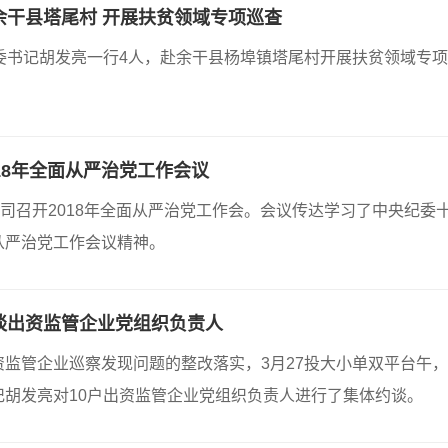
干县塔尾村 开展扶贫领域专项巡查
委书记胡发亮一行4人，赴余干县杨埠镇塔尾村开展扶贫领域专
18年全面从严治党工作会议
公司召开2018年全面从严治党工作会。会议传达学习了中央纪委
从严治党工作会议精神。
谈出资监管企业党组织负责人
监管企业巡察发现问题的整改落实，3月27投大小单双平台午
胡发亮对10户出资监管企业党组织负责人进行了集体约谈。