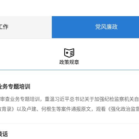
工作
党风廉政
政策规章
业务专题培训
暨审查业务专题培训，重温习近平总书记关于加强纪检监察机关
教育录》以及卢建、何根生等案件通报原文，观看《强化政治监
课。会议由集团纪委副书记熊少勇主持。集团纪委和江粮集团纪
谈话