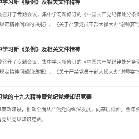
中学习新《条例》及相关文件精神
委召开了专题会议，集中学习新修订的《中国共产党纪律处分条
规定精神问题的通报》、《关于严禁党员干部大操大办“谢师宴”“
中学习新《条例》及相关文件精神
委召开了专题会议，集中学习新修订的《中国共产党纪律处分条
规定精神问题的通报》、《关于严禁党员干部大操大办“谢师宴”“
习党的十九大精神暨党纪党规知识竞赛
风廉政建设，推动全面从严治党向纵深发展，向基层延伸。金年
暨党纪党规知识竞赛。