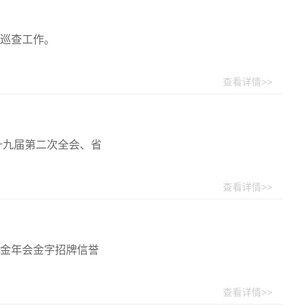
项巡查工作。
查看详情>>
十九届第二次全会、省
查看详情>>
，金年会金字招牌信誉
查看详情>>