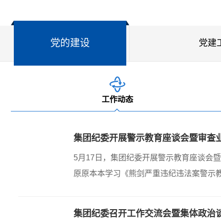
党的建设
党建
工作动态
集团纪委开展警示教育座谈会暨审查
5月17日，集团纪委开展警示教育座谈会
原原本本学习《熊剑严重违纪违法案警示
有关同志就如何做好审查调查工作进行授
誉至上军工纪委全体纪检干部参加会议。
集团纪委召开工作交流会暨集体政治