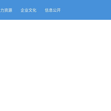
力资源
企业文化
信息公开