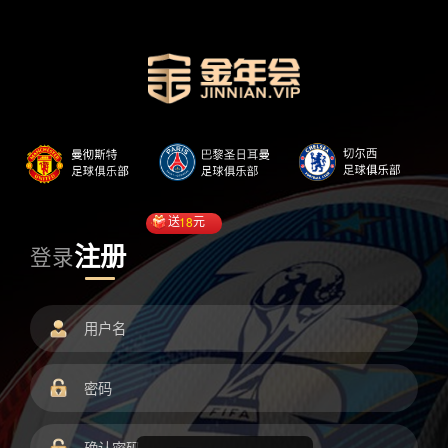
送
18
元
注册
登录