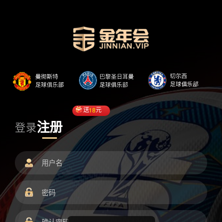
送
18
元
注册
登录