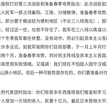
电报就打好第三次战役和准备春季攻势指出：此次战役如
以人民军一部占领襄阳、江陵，分储粮弹，准备春季攻势
后，即分置于粮运较为便利地区（不论三八线南北），部
象，经过这一仗，也就不存在了。我军在三八线以南或以
整个冬季我军都在休整，没有动作，则必引起资本主义各
生许多议论。如我军能照你们目前部署，于一月上半月打
整两个月，准备春季攻势，则对民主阵线及资本主义各国
重其悲观失败情绪。又强调：我们现在不怕敌人固守汉城
山狭小地区。但后一种可能性是存在的，你们要准备对
政府代表团时指出：你们有很多东西值得我们借鉴和学习
个人增加一元钱的收入，就要十亿元。最近日本首相大平