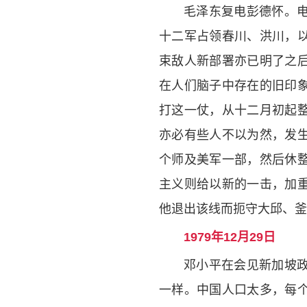
毛泽东复电彭德怀。
十二军占领春川、洪川，
束敌人新部署亦已明了之
在人们脑子中存在的旧印
打这一仗，从十二月初起
亦必有些人不以为然，发
个师及美军一部，然后休
主义则给以新的一击，加
他退出该线而扼守大邱、釜
1979年12月29日
邓小平在会见新加坡
一样。中国人口太多，每