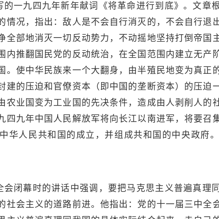
写的一九四九年新年献词《将革命进行到底》。文章
的情况，指出：敌人是不会自行消灭的，不会自行退
净全部地消灭一切反动势力，不动摇地坚持打倒帝国
围内推翻国民党的反动统治，在全国范围内建立无产
国。使中华民族来一个大翻身，由半殖民地变为真正
封建的压迫和官僚资本（即中国的垄断资本）的压迫
由农业国变为工业国的先决条件，造成由人剥削人的
九四九年中国人民解放军将向长江以南进军，将要召
中华人民共和国的成立，并组成共和国的中央政府
全会闭幕时的讲话中强调，要把马克思主义普遍真理
的社会主义的道路前进。他指出：党的十一届三中全