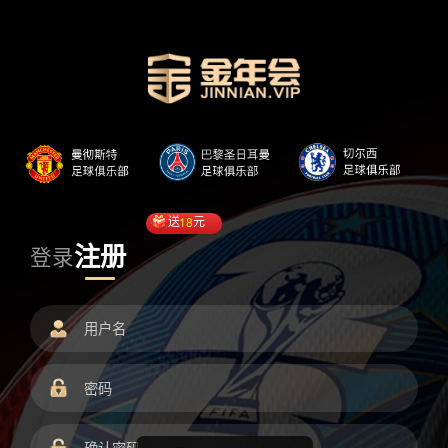
送
18
元
注册
登录